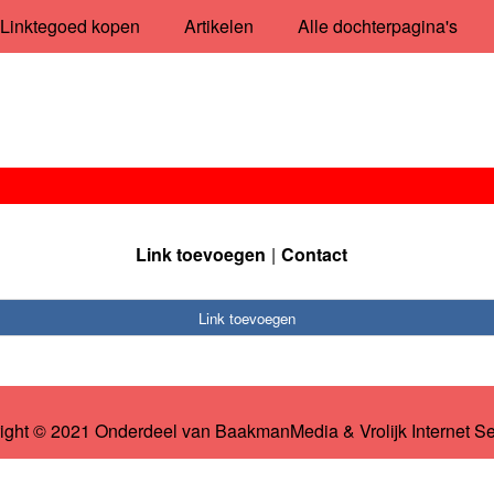
Linktegoed kopen
Artikelen
Alle dochterpagina's
Link toevoegen
Contact
Link toevoegen
ight © 2021 Onderdeel van
BaakmanMedia
&
Vrolijk Internet S